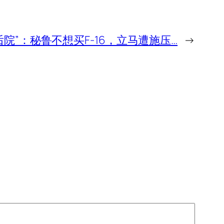
后院”：秘鲁不想买F-16，立马遭施压…
→