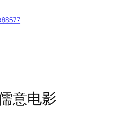
88577
儒意电影