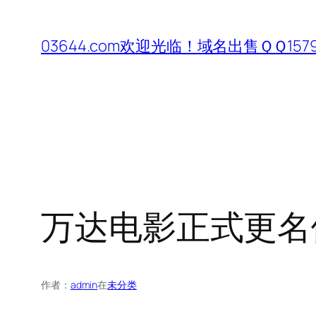
跳
至
03644.com欢迎光临！域名出售ＱＱ1579
内
容
万达电影正式更名
作者：
admin
在
未分类