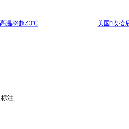
高温将超30℃
美国“收拾
标注