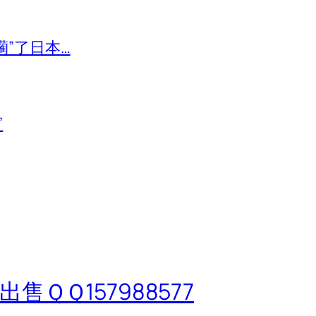
躏”了日本…
”
售ＱＱ157988577